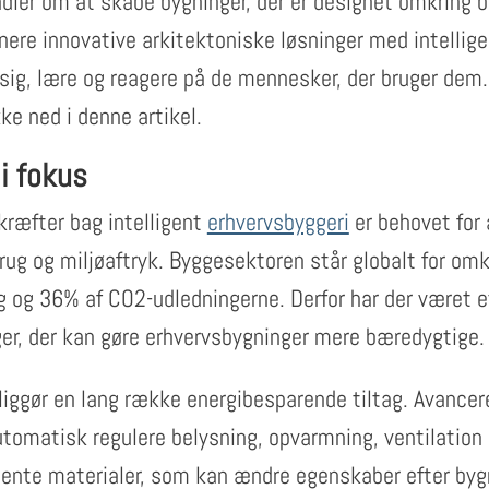
ndler om at skabe bygninger, der er designet omkring 
ere innovative arkitektoniske løsninger med intellige
sig, lære og reagere på de mennesker, der bruger dem
kke ned i denne artikel.
i fokus
kræfter bag intelligent
erhvervsbyggeri
er behovet for 
rug og miljøaftryk. Byggesektoren står globalt for om
g og 36% af CO2-udledningerne. Derfor har der været e
ger, der kan gøre erhvervsbygninger mere bæredygtige.
liggør en lang række energibesparende tiltag. Avance
tomatisk regulere belysning, opvarmning, ventilation
ligente materialer, som kan ændre egenskaber efter by