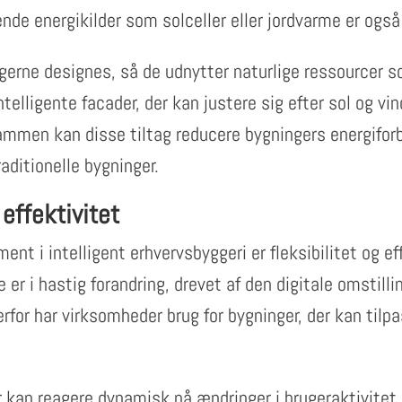
ende energikilder som solceller eller jordvarme er også
gerne designes, så de udnytter naturlige ressourcer 
Intelligente facader, der kan justere sig efter sol og vin
ammen kan disse tiltag reducere bygningers energifor
ditionelle bygninger.
 effektivitet
ent i intelligent erhvervsbyggeri er fleksibilitet og ef
 er i hastig forandring, drevet af den digitale omstill
rfor har virksomheder brug for bygninger, der kan tilp
r kan reagere dynamisk på ændringer i brugeraktivitet