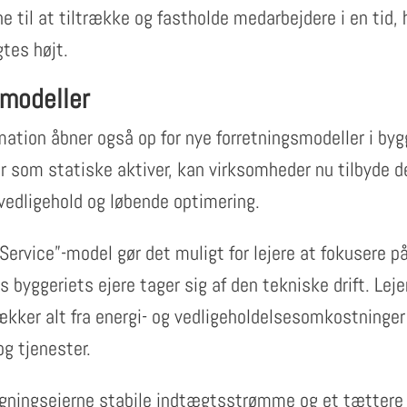
 til at tiltrække og fastholde medarbejdere i en tid, h
tes højt.
smodeller
mation åbner også op for nye forretningsmodeller i by
r som statiske aktiver, kan virksomheder nu tilbyde 
, vedligehold og løbende optimering.
Service”-model gør det muligt for lejere at fokusere p
 byggeriets ejere tager sig af den tekniske drift. Leje
kker alt fra energi- og vedligeholdelsesomkostninger 
og tjenester.
ningsejerne stabile indtægtsstrømme og et tættere fo