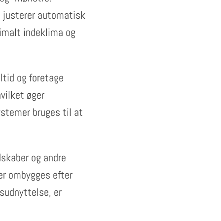
g justerer automatisk
ptimalt indeklima og
ltid og foretage
hvilket øger
ystemer bruges til at
dskaber og andre
ler ombygges efter
sudnyttelse, er