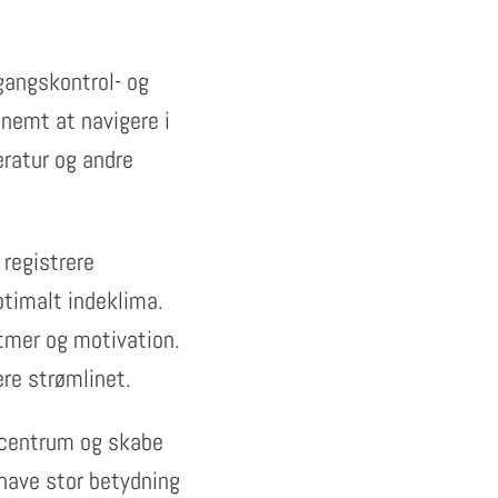
gangskontrol- og
 nemt at navigere i
eratur og andre
 registrere
ptimalt indeklima.
rytmer og motivation.
re strømlinet.
i centrum og skabe
 have stor betydning