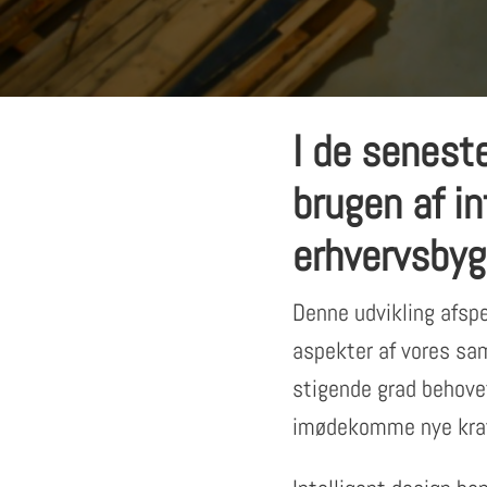
I de seneste
brugen af in
erhvervsbyg
Denne udvikling afspe
aspekter af vores sam
stigende grad behovet
imødekomme nye krav t