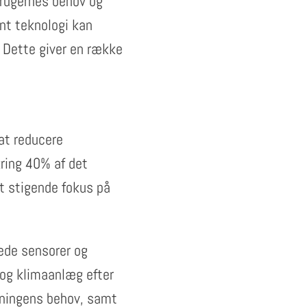
brugernes behov og
nt teknologi kan
. Dette giver en række
at reducere
kring 40% af det
t stigende fokus på
rede sensorer og
 og klimaanlæg efter
gningens behov, samt