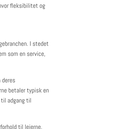
vor fleksibilitet og
ggebranchen. I stedet
dem som en service,
å deres
rne betaler typisk en
til adgang til
rhold til lejerne.