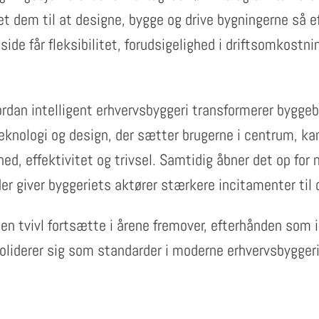
t dem til at designe, bygge og drive bygningerne så e
ide får fleksibilitet, forudsigelighed i driftsomkostni
.
ordan intelligent erhvervsbyggeri transformerer bygge
eknologi og design, der sætter brugerne i centrum, ka
ed, effektivitet og trivsel. Samtidig åbner det op for 
der giver byggeriets aktører stærkere incitamenter til 
den tvivl fortsætte i årene fremover, efterhånden som i
oliderer sig som standarder i moderne erhvervsbyggeri