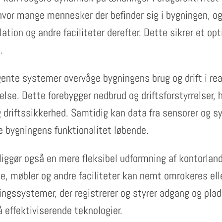
 hvor mange mennesker der befinder sig i bygningen, o
lation og andre faciliteter derefter. Dette sikrer et o
.
gente systemer overvåge bygningens brug og drift i rea
else. Dette forebygger nedbrud og driftsforstyrrelser, 
 driftssikkerhed. Samtidig kan data fra sensorer og s
e bygningens funktionalitet løbende.
liggør også en mere fleksibel udformning af kontorlan
e, møbler og andre faciliteter kan nemt omrokeres el
ngssystemer, der registrerer og styrer adgang og plad
effektiviserende teknologier.