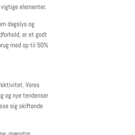
 vigtige elementer.
som dagslys og
dforhold, er et godt
brug med op til 50%
fektivitet. Vores
ing og nye tendenser
asse sig skiftende
 og -mønstre.