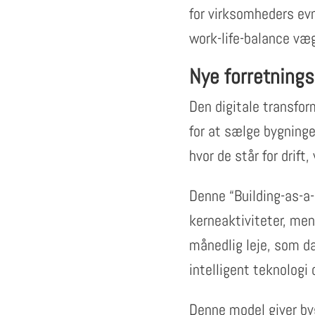
for virksomheders evne
work-life-balance væg
Nye forretning
Den digitale transfor
for at sælge bygninge
hvor de står for drift
Denne “Building-as-a-
kerneaktiviteter, mens
månedlig leje, som dæ
intelligent teknologi 
Denne model giver byg