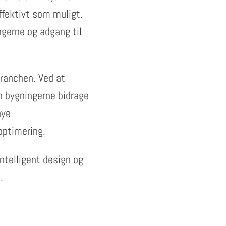
ffektivt som muligt.
ngerne og adgang til
branchen. Ved at
n bygningerne bidrage
nye
optimering.
ntelligent design og
.