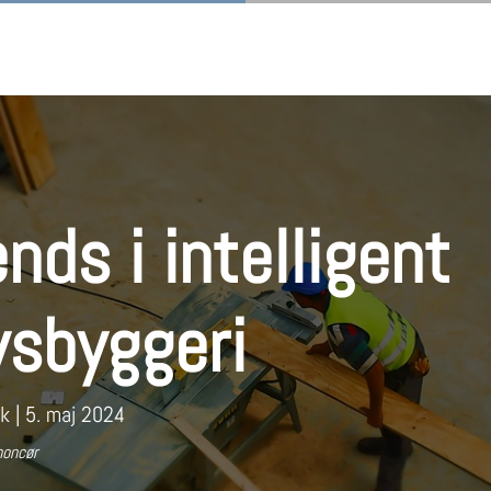
nds i intelligent
vsbyggeri
dk
|
5. maj 2024
noncør