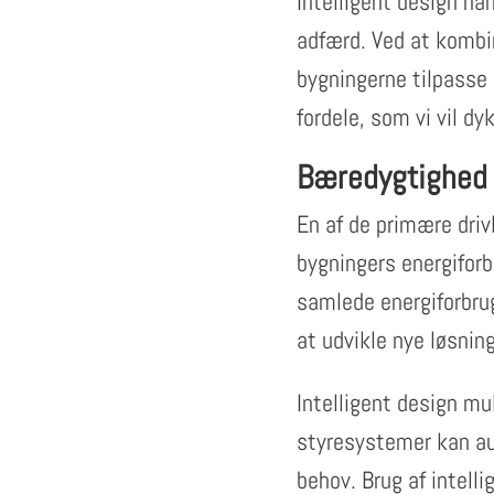
Intelligent design ha
adfærd. Ved at kombin
bygningerne tilpasse 
fordele, som vi vil dy
Bæredygtighed 
En af de primære driv
bygningers energiforb
samlede energiforbru
at udvikle nye løsnin
Intelligent design mu
styresystemer kan au
behov. Brug af intel