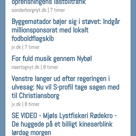
oprensningens lastbiltrafik
sonderborgnyt.dk
|
7 timer
Byggematador bøjer sig i støvet: Indgår
millionsponsorat med lokalt
fodboldflagskib
jv.dk
|
7 timer
For fuld musik gennem Nybøl
naertognyt.dk
|
8 timer
Venstre langer ud efter regeringen i
ulvesag: Nu vil S-profil tage sagen med
til Christiansborg
jv.dk
|
8 timer
SE VIDEO - Mjøls Lystfiskeri Rødekro -
De huggede på et billigt kineserblink
lørdag morgen