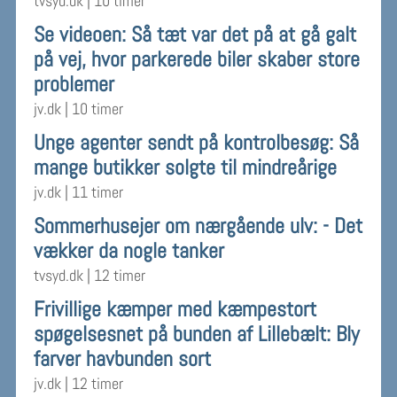
tvsyd.dk
|
10 timer
Se videoen: Så tæt var det på at gå galt
på vej, hvor parkerede biler skaber store
problemer
jv.dk
|
10 timer
Unge agenter sendt på kontrolbesøg: Så
mange butikker solgte til mindreårige
jv.dk
|
11 timer
Sommerhusejer om nærgående ulv: - Det
vækker da nogle tanker
tvsyd.dk
|
12 timer
Frivillige kæmper med kæmpestort
spøgelsesnet på bunden af Lillebælt: Bly
farver havbunden sort
jv.dk
|
12 timer