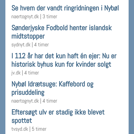
Se hvem der vandt ringridningen i Nybøl
naertognyt.dk
|
3 timer
Sønderjyske Fodbold henter islandsk
midtstopper
sydnyt.dk
|
4 timer
I 112 år har det kun haft én ejer: Nu er
historisk byhus kun for kvinder solgt
jv.dk
|
4 timer
Nybøl Idrætsuge: Kaffebord og
prisuddeling
naertognyt.dk
|
4 timer
Eftersøgt ulv er stadig ikke blevet
spottet
tvsyd.dk
|
5 timer