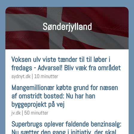
Sønderjylland
Voksen ulv viste tænder til til løber i
fredags - Advarsel! Bliv væk fra området
sydnyt.dk
|
10 minutter
Mangemillionær købte grund for næsen
af omstridt bosted: Nu har han
byggeprojekt på vej
jv.dk
|
50 minutter
Superbrugs oplever faldende benzinsalg:
Nu sætter den gang i initiativ, der skal