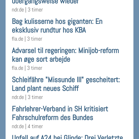
übergangsweise wieder
ndr.de
|
3 timer
Bag kulisserne hos giganten: En
eksklusiv rundtur hos KBA
fla.de
|
3 timer
Advarsel til regeringen: Minijob-reform
kan øge sort arbejde
fla.de
|
3 timer
Schleifähre "Missunde III" gescheitert:
Land plant neues Schiff
ndr.de
|
3 timer
Fahrlehrer-Verband in SH kritisiert
Fahrschulreform des Bundes
ndr.de
|
4 timer
Unfall auf A24 bei Glinde: Drei Verletzte