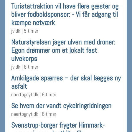
Turistattraktion vil have flere gæster og
bliver fodboldsponsor: - Vi får adgang til
kæmpe netværk
jv.dk
|
5 timer
Naturstyrelsen jager ulven med droner:
Egon drømmer om et lokalt fast
ulvekorps
jv.dk
|
6 timer
Arnkilgade spærres – der skal lægges ny
asfalt
naertognyt.dk
|
6 timer
Se hvem der vandt cykelringridningen
naertognyt.dk
|
6 timer
Svenstrup-borger frygter Himmark-