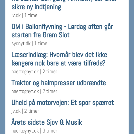
sikre ny indtjening
jv.dk
|
1 time
DM i Ballonflyvning - Lørdag aften går
starten fra Gram Slot
sydnyt.dk
|
1 time
Læserindlæg: Hvornår blev det ikke
længere nok bare at være tilfreds?
naertognyt.dk
|
2 timer
Traktor og halmpresser udbrændte
naertognyt.dk
|
2 timer
Uheld på motorvejen: Et spor spærret
jv.dk
|
2 timer
Årets sidste Sjov & Musik
naertognyt.dk
|
3 timer