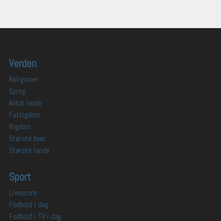
Verden
Religioner
Sprog
Antal lande
Fattigdom
Rigdom
Største byer
Største lande
Sport
Livescore
Fodbold i dag
Fodbold i TV i dag