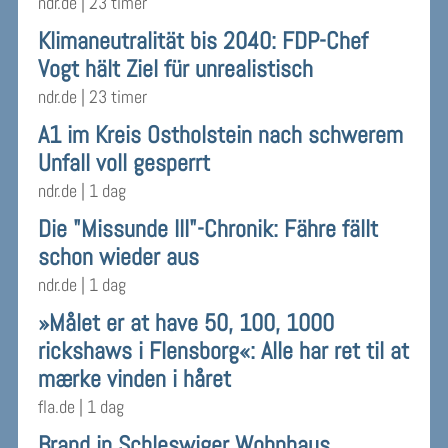
ndr.de
|
23 timer
Klimaneutralität bis 2040: FDP-Chef
Vogt hält Ziel für unrealistisch
ndr.de
|
23 timer
A1 im Kreis Ostholstein nach schwerem
Unfall voll gesperrt
ndr.de
|
1 dag
Die "Missunde III"-Chronik: Fähre fällt
schon wieder aus
ndr.de
|
1 dag
»Målet er at have 50, 100, 1000
rickshaws i Flensborg«: Alle har ret til at
mærke vinden i håret
fla.de
|
1 dag
Brand in Schleswiger Wohnhaus