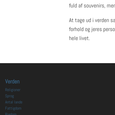
fuld af souvenirs, m
At tage ud i verden 
forhold og jeres pers
hele livet.
Verden
Religioner
Sprog
Antal lande
Fattigdom
Rigdom