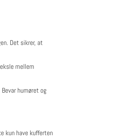
en. Det sikrer, at
veksle mellem
. Bevar humøret og
kke kun have kufferten