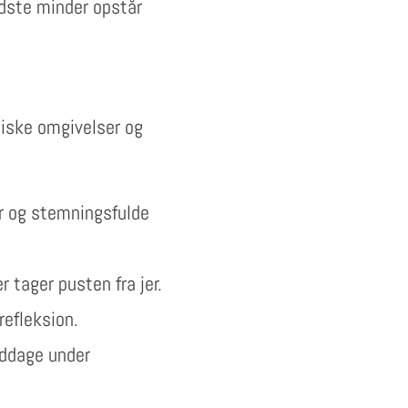
edste minder opstår
ntiske omgivelser og
r og stemningsfulde
 tager pusten fra jer.
refleksion.
iddage under