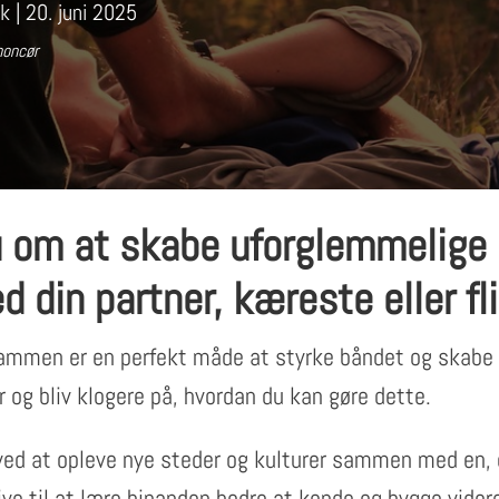
dk
|
20. juni 2025
noncør
 om at skabe uforglemmelige
din partner, kæreste eller fli
sammen er en perfekt måde at styrke båndet og skabe ev
og bliv klogere på, hvordan du kan gøre dette.
ed at opleve nye steder og kulturer sammen med en, d
ve til at lære hinanden bedre at kende og bygge videre