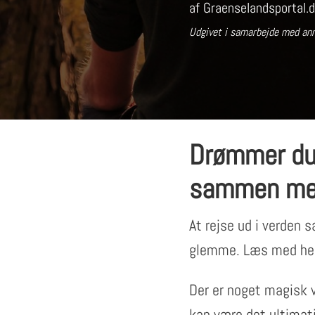
af
Graenselandsportal.
Udgivet i samarbejde med an
Drømmer du
sammen med 
At rejse ud i verden 
glemme. Læs med her 
Der er noget magisk v
kan være det ultimati