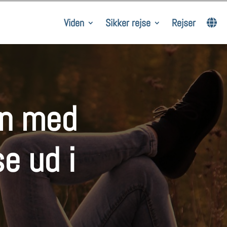
Viden
Sikker rejse
Rejser
en med
e ud i