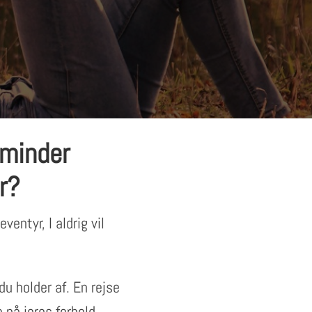
 minder
r?
entyr, I aldrig vil
u holder af. En rejse
 på jeres forhold,