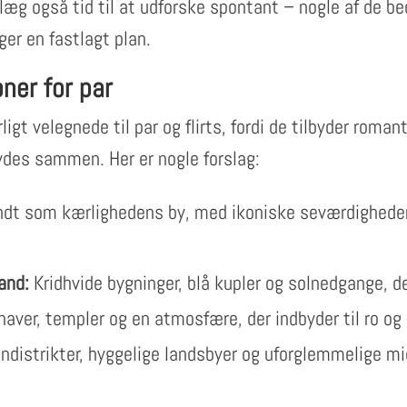
anlæg også tid til at udforske spontant – nogle af de b
ger en fastlagt plan.
ner for par
igt velegnede til par og flirts, fordi de tilbyder roma
nydes sammen. Her er nogle forslag:
dt som kærlighedens by, med ikoniske seværdighede
and:
Kridhvide bygninger, blå kupler og solnedgange, der
aver, templer og en atmosfære, der indbyder til ro og 
ndistrikter, hyggelige landsbyer og uforglemmelige m