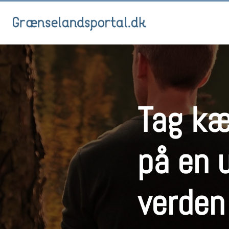
Tag kæ
på en 
verden