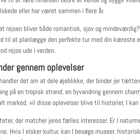
lskede eller har været sammen i flere år.
 at rejsen bliver både romantisk, sjov og mindeværdig
åd til at planlægge den perfekte tur med din kæreste el
od rejse ude i verden.
nder gennem oplevelser
handler det om at dele øjeblikke, der binder jer tæt
ang på en tropisk strand, en byvandring gennem charm
lt marked, vil disse oplevelser blive til historier, I kan
teter, der matcher jeres fælles interesser. Er I naturm
ne. Hvis I elsker kultur, kan I besøge museer, historis