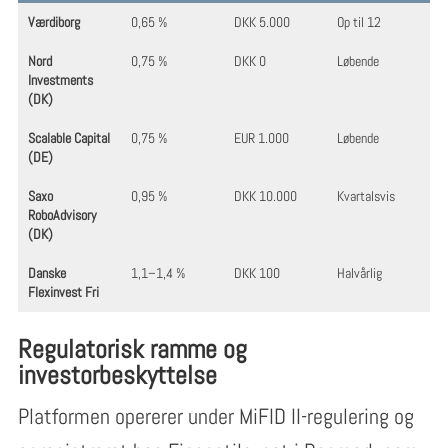
Værdiborg
0,65 %
DKK 5.000
Op til 12
Nord
0,75 %
DKK 0
Løbende
Investments
(DK)
Scalable Capital
0,75 %
EUR 1.000
Løbende
(DE)
Saxo
0,95 %
DKK 10.000
Kvartalsvis
RoboAdvisory
(DK)
Danske
1,1–1,4 %
DKK 100
Halvårlig
Flexinvest Fri
Regulatorisk ramme og
investorbeskyttelse
Platformen opererer under MiFID II-regulering og