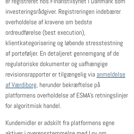
er registreret hos Finanstilsynet i Danmark som
investeringsrådgiver. Registreringen indebærer
overholdelse af kravene om bedste
ordreudførelse (best execution),
klientkategorisering og løbende stresstestning
af porteføljer. En detaljeret gennemgang af de
regulatoriske dokumenter og uafhængige
revisionsrapporter er tilgængelig via
anmeldelse
af Værdiborg
, herunder bekræftelse på
platformens overholdelse af ESMA’s retningslinjer
for algoritmisk handel.
Kundemidler er adskilt fra platformens egne
aktiver i overensstemmelse med Lov om