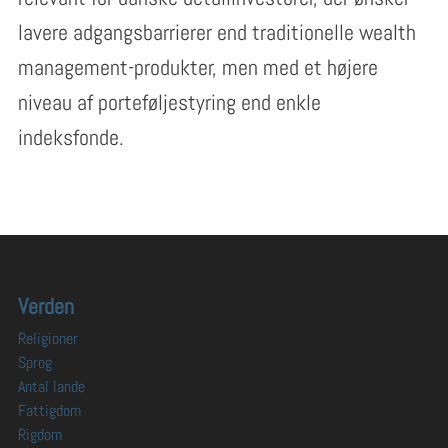
lavere adgangsbarrierer end traditionelle wealth
management-produkter, men med et højere
niveau af porteføljestyring end enkle
indeksfonde.
Verden
Religioner
Sprog
Antal lande
Fattigdom
Rigdom