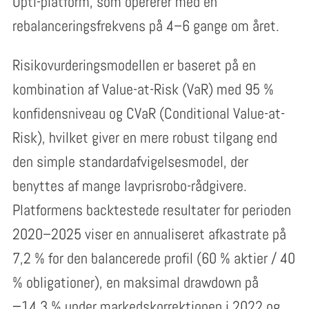
Opti-platform, som opererer med en
rebalanceringsfrekvens på 4–6 gange om året.
Risikovurderingsmodellen er baseret på en
kombination af Value-at-Risk (VaR) med 95 %
konfidensniveau og CVaR (Conditional Value-at-
Risk), hvilket giver en mere robust tilgang end
den simple standardafvigelsesmodel, der
benyttes af mange lavprisrobo-rådgivere.
Platformens backtestede resultater for perioden
2020–2025 viser en annualiseret afkastrate på
7,2 % for den balancerede profil (60 % aktier / 40
% obligationer), en maksimal drawdown på
−14,3 % under markedskorrektionen i 2022 og